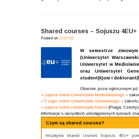
Shared courses – Sojuszu 4EU+
Posted on
21/07/25
W semestrze zimowym 
(Uniwersytet Warszawski
Uniwersytet w Mediolani
oraz Uniwersytet Gene
student(k)om i doktorant
Obecnie, poza ogłoszonym ju
–
zajęcia online Uniwersytetu Mediolańskiego
– zakoń
–
5 zajęc online Uniwersytetu Genewskiego
– zakończ
–
zajęcia online Uniwersytetu Karola
(Praga, Czechy)
Informacje o wszystkich udostępnionych kursach zna
Czym są shared courses?
Inicjatywa shared courses Sojuszu 4EU+ pol