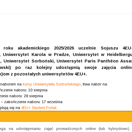
roku akademickiego 2025/2026 uczelnie Sojuszu 4EU
, Uniwersytet Karola w Pradze, Uniwersytet w Heidelbergu
e, Uniwersytet Sorboński, Uniwersytet Paris Panthéon Assa
wski) po raz kolejny udostępnią swoje zajęcia onlin
(k)om z pozostałych uniwersytetów 4EU+.
ż naborem na
kursy Uniwersytetu Sorbońskiego
, trwa nabór na:
czenie naboru: 10 sierpnia
enie naboru: 28 sierpnia
 – zakończenie naboru: 17 września
jdują się na
4EU+ Student Portal
.
ega na udostępnianiu zajęć prowadzonych online (lub hybrydowo)