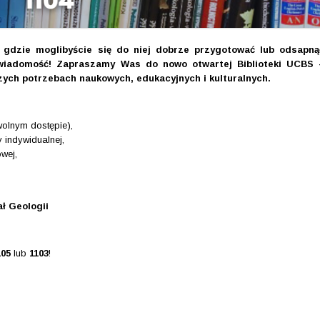
ę gdzie moglibyście się do niej dobrze przygotować lub odsapną
iadomość! Zapraszamy Was do nowo otwartej Biblioteki UCBS 
ych potrzebach naukowych, edukacyjnych i kulturalnych.
olnym dostępie),
 indywidualnej,
wej,
ał Geologii
105
lub
1103
!