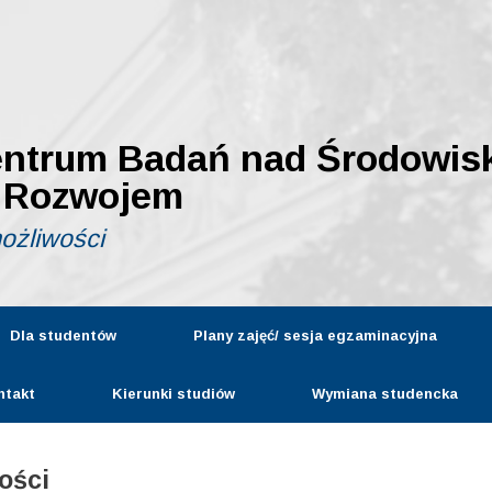
entrum Badań nad Środowis
 Rozwojem
możliwości
Dla studentów
Plany zajęć/ sesja egzaminacyjna
ntakt
Kierunki studiów
Wymiana studencka
ości