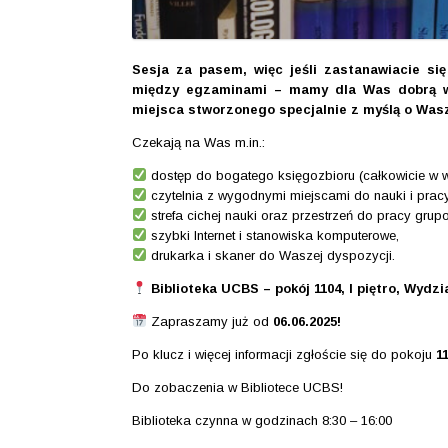
Sesja za pasem, więc jeśli zastanawiacie si
między egzaminami – mamy dla Was dobrą w
miejsca stworzonego specjalnie z myślą o Wasz
Czekają na Was m.in.:
dostęp do bogatego księgozbioru (całkowicie w w
czytelnia z wygodnymi miejscami do nauki i pracy
strefa cichej nauki oraz przestrzeń do pracy grupo
szybki Internet i stanowiska komputerowe,
drukarka i skaner do Waszej dyspozycji.
Biblioteka UCBS – pokój 1104, I piętro, Wydzi
Zapraszamy już od
06.06.2025!
Po klucz i więcej informacji zgłoście się do pokoju
1
Do zobaczenia w Bibliotece UCBS!
Biblioteka czynna w godzinach 8:30 – 16:00