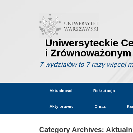
Skip
to
content
Uniwersyteckie C
i Zrównoważonym
7 wydziałów to 7 razy więcej 
Aktualności
Rekrutacja
Akty prawne
O nas
Ko
Category Archives:
Aktualn