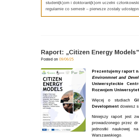
student(k)om i doktorant(k)om uczelni członkowsk
regularnie co semestr – pierwsze zostały udostę
Raport: „Citizen Energy Models”
Posted on
09/06/25
Prezentujemy raport 
Environmnet and Deve
Uniwersyteckie Cen
Rozwojem Uniwersytet
Więcej o studiach
G
Development
dowiesz s
Niniejszy raport jest 
prowadzonego przez d
jednostki naukowej n
Warszawskiego.