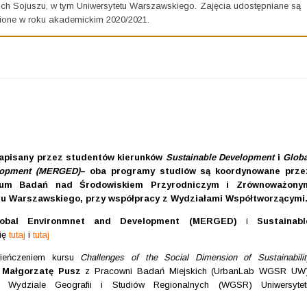
ich Sojuszu, w tym Uniwersytetu Warszawskiego. Zajęcia udostępniane są
pnione w roku akademickim 2020/2021.
napisany przez studentów kierunków
Sustainable Development
i
Globa
lopment (MERGED)
– oba programy studiów są koordynowane prze
trum Badań nad Środowiskiem Przyrodniczym i Zrównoważony
u Warszawskiego, przy współpracy z Wydziałami Współtworzącymi
lobal Environmnet and Development
(MERGED)
i
Sustainabl
ię
tutaj
i
tutaj
zwieńczeniem kursu
Challenges of the Social Dimension of Sustainabilit
r
Małgorzatę Pusz
z Pracowni Badań Miejskich (UrbanLab WGSR UW)
a Wydziale Geografii i Studiów Regionalnych (WGSR) Uniwersytet