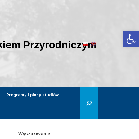
Ot
kiem Przyrodniczym
Programy i plany studiów
Wyszukiwanie