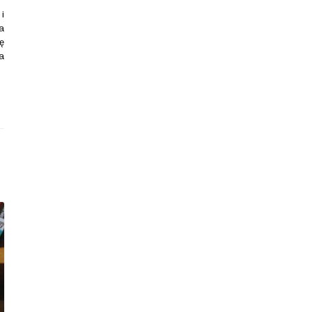
i
a
ę
a