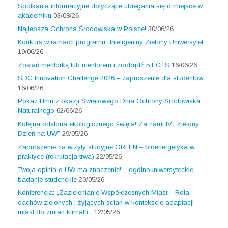
Spotkania informacyjne dotyczące ubiegania się o miejsce w
akademiku
03/08/26
Najlepsza Ochrona Środowiska w Polsce!
30/06/26
Konkurs w ramach programu „Inteligentny Zielony Uniwersytet”
19/06/26
Zostań mentorką lub mentorem i zdobądź 5 ECTS
16/06/26
SDG Innovation Challenge 2026 – zaproszenie dla studentów
16/06/26
Pokaz filmu z okazji Światowego Dnia Ochrony Środowiska
Naturalnego
02/06/26
Kolejna odsłona ekologicznego święta! Za nami IV „Zielony
Dzień na UW”
29/05/26
Zaproszenie na wizyty studyjne ORLEN – bioenergetyka w
praktyce (rekrutacja trwa)
22/05/26
Twoja opinia o UW ma znaczenie! – ogólnouniwersyteckie
badanie studenckie
20/05/26
Konferencja: „Zazielenianie Współczesnych Miast – Rola
dachów zielonych i żyjących ścian w kontekście adaptacji
miast do zmian klimatu”.
12/05/26