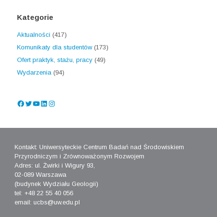
Kategorie
Aktualności
(417)
Komunikaty dla studentów
(173)
Ofert praktyk, stażu, pracy
(49)
Wydarzenia
(94)
Facebook
Twitter
YouTube
LinkedIn
Instagram
Kontakt: Uniwersyteckie Centrum Badań nad Środowiskiem
Przyrodniczym i Zrównoważonym Rozwojem
Adres: ul. Żwirki i Wigury 93,
02-089 Warszawa
(budynek Wydziału Geologii)
tel: +48 22 55 40 056
email: ucbs@uw.edu.pl