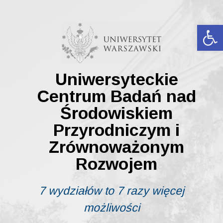
Skip
to
content
Ot
Uniwersyteckie
Centrum Badań nad
Środowiskiem
Przyrodniczym i
Zrównoważonym
Rozwojem
7 wydziałów to 7 razy więcej
możliwości