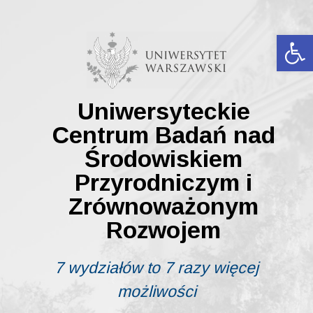
Skip
to
content
Ot
Uniwersyteckie
Centrum Badań nad
Środowiskiem
Przyrodniczym i
Zrównoważonym
Rozwojem
7 wydziałów to 7 razy więcej
możliwości