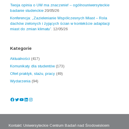
Twoja opinia o UW ma znaczenie! – ogólnouniwersyteckie
badanie studenckie
20/05/26
Konferencja: „Zazielenianie Współczesnych Miast – Rola
dachów zielonych i żyjących ścian w kontekście adaptacji
miast do zmian klimatu”.
12/05/26
Kategorie
Aktualności
(417)
Komunikaty dla studentów
(173)
Ofert praktyk, stażu, pracy
(49)
Wydarzenia
(94)
Facebook
Twitter
YouTube
LinkedIn
Instagram
Kontakt: Uniwersyteckie Centrum Badań nad Środowiskiem