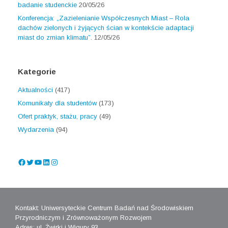
badanie studenckie
20/05/26
Konferencja: „Zazielenianie Współczesnych Miast – Rola
dachów zielonych i żyjących ścian w kontekście adaptacji
miast do zmian klimatu”.
12/05/26
Kategorie
Aktualności
(417)
Komunikaty dla studentów
(173)
Ofert praktyk, stażu, pracy
(49)
Wydarzenia
(94)
Facebook
Twitter
YouTube
LinkedIn
Instagram
Kontakt: Uniwersyteckie Centrum Badań nad Środowiskiem
Przyrodniczym i Zrównoważonym Rozwojem
Adres: ul. Żwirki i Wigury 93,