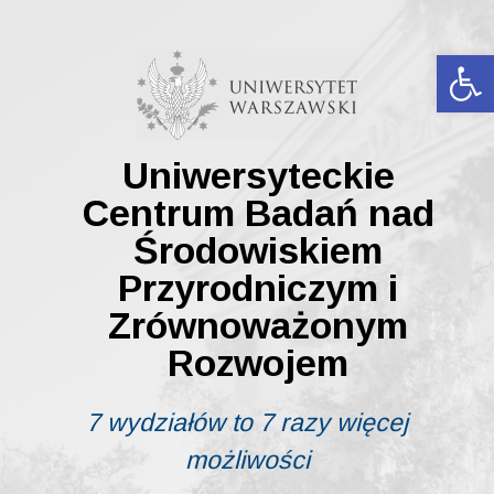
Skip
to
content
Ot
Uniwersyteckie
Centrum Badań nad
Środowiskiem
Przyrodniczym i
Zrównoważonym
Rozwojem
7 wydziałów to 7 razy więcej
możliwości