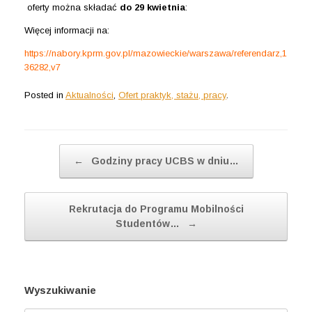
oferty można składać
do 29 kwietnia
:
Więcej informacji na:
https://nabory.kprm.gov.pl/mazowieckie/warszawa/referendarz,1
36282,v7
Posted in
Aktualności
,
Ofert praktyk, stażu, pracy
.
Post navigation
←
Godziny pracy UCBS w dniu…
Rekrutacja do Programu Mobilności
Studentów…
→
Wyszukiwanie