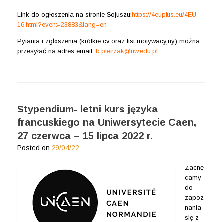
Link do ogłoszenia na stronie Sojuszu:
https://4euplus.eu/4EU-
16.html?event=23883&lang=en
Pytania i zgłoszenia (krótkie cv oraz list motywacyjny) można
przesyłać na adres email:
b.pietrzak@uw.edu.pl
Stypendium- letni kurs języka
francuskiego na Uniwersytecie Caen,
27 czerwca – 15 lipca 2022 r.
Posted on
29/04/22
Zachę
camy
do
zapoz
nania
się z