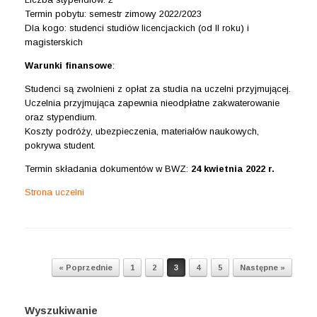
Termin pobytu: semestr zimowy 2022/2023
Dla kogo: studenci studiów licencjackich (od II roku) i
magisterskich
Warunki finansowe
:
Studenci są zwolnieni z opłat za studia na uczelni przyjmującej.
Uczelnia przyjmująca zapewnia nieodpłatne zakwaterowanie
oraz stypendium.
Koszty podróży, ubezpieczenia, materiałów naukowych,
pokrywa student.
Termin składania dokumentów w BWZ:
24 kwietnia 2022 r.
Strona uczelni
Post navigation
« Poprzednie
1
2
3
4
5
Następne »
Wyszukiwanie