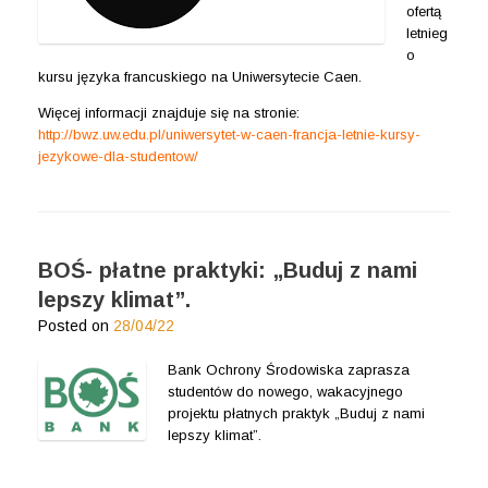
ofertą
letnieg
o
kursu języka francuskiego na Uniwersytecie Caen.
Więcej informacji znajduje się na stronie:
http://bwz.uw.edu.pl/uniwersytet-w-caen-francja-letnie-kursy-
jezykowe-dla-studentow/
BOŚ- płatne praktyki: „Buduj z nami
lepszy klimat”.
Posted on
28/04/22
Bank Ochrony Środowiska zaprasza
studentów do nowego, wakacyjnego
projektu płatnych praktyk „Buduj z nami
lepszy klimat”.