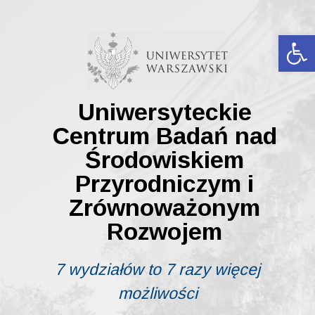
Skip
to
content
Ot
Uniwersyteckie
Centrum Badań nad
Środowiskiem
Przyrodniczym i
Zrównoważonym
Rozwojem
7 wydziałów to 7 razy więcej
możliwości