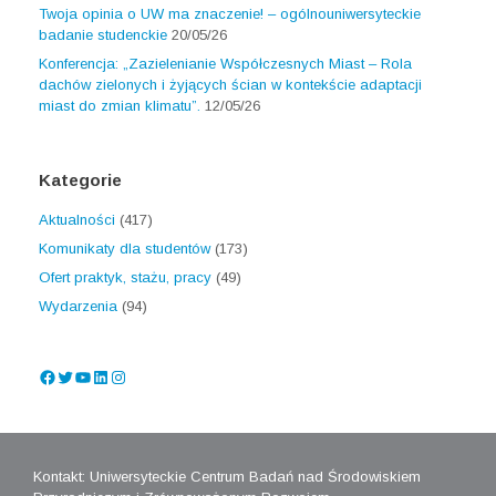
Twoja opinia o UW ma znaczenie! – ogólnouniwersyteckie
badanie studenckie
20/05/26
Konferencja: „Zazielenianie Współczesnych Miast – Rola
dachów zielonych i żyjących ścian w kontekście adaptacji
miast do zmian klimatu”.
12/05/26
Kategorie
Aktualności
(417)
Komunikaty dla studentów
(173)
Ofert praktyk, stażu, pracy
(49)
Wydarzenia
(94)
Facebook
Twitter
YouTube
LinkedIn
Instagram
Kontakt: Uniwersyteckie Centrum Badań nad Środowiskiem