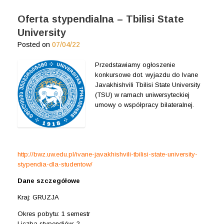
Oferta stypendialna – Tbilisi State
University
Posted on
07/04/22
Przedstawiamy ogłoszenie
konkursowe dot. wyjazdu do Ivane
Javakhishvili Tbilisi State University
(TSU) w ramach uniwersyteckiej
umowy o współpracy bilateralnej.
http://bwz.uw.edu.pl/ivane-javakhishvili-tbilisi-state-university-
stypendia-dla-studentow/
Dane szczegółowe
Kraj: GRUZJA
Okres pobytu: 1 semestr
Liczba stypendiów: 2