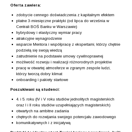
Oferta zawiera:
zdobycie cennego doświadczenia z kapitalnym efektem
płatne 3-miesięczne praktyki (od lipca do września w
Centrali BOŚ Banku w Warszawie)
hybrydowy i elastyczny wymiar pracy
atrakcyjne wynagrodzenie
wsparcie Mentora i współpracę z ekspertami, którzy chętnie
podzielą się swoją wiedzą
zatrudnienie na podstawie umowy cywilnoprawnej
możliwość rozwoju i realizacji różnorodnych projektów
pracę w otwartej atmosferze w zgranym zespole ludzi,
którzy tworzą dobry klimat
onboarding i pakiety startowe
Poszukiwani są studenci:
4. i 5. roku (IV i V roku studiów jednolitych magisterskich
oraz I i II roku studiów uzupełniających magisterskich)
otwartych na ambitne zadania
chętnych do rozwijania swojego potencjału zawodowego
komunikatywnych i z inicjatywą