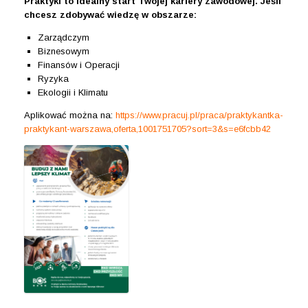
Praktyki to idealny start Twojej kariery zawodowej. Jeśli
chcesz zdobywać wiedzę w obszarze:
Zarządczym
Biznesowym
Finansów i Operacji
Ryzyka
Ekologii i Klimatu
Aplikować można na:
https://www.pracuj.pl/praca/praktykantka-
praktykant-warszawa,oferta,1001751705?sort=3&s=e6fcbb42