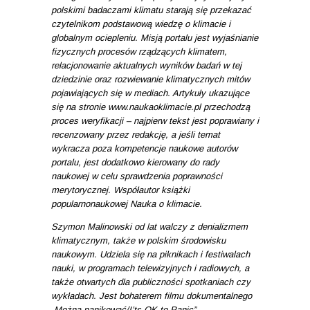
polskimi badaczami klimatu starają się przekazać
czytelnikom podstawową wiedzę o klimacie i
globalnym ociepleniu. Misją portalu jest wyjaśnianie
fizycznych procesów rządzących klimatem,
relacjonowanie aktualnych wyników badań w tej
dziedzinie oraz rozwiewanie klimatycznych mitów
pojawiających się w mediach. Artykuły ukazujące
się na stronie www.naukaoklimacie.pl przechodzą
proces weryfikacji – najpierw tekst jest poprawiany i
recenzowany przez redakcję, a jeśli temat
wykracza poza kompetencje naukowe autorów
portalu, jest dodatkowo kierowany do rady
naukowej w celu sprawdzenia poprawności
merytorycznej. Współautor książki
popularnonaukowej Nauka o klimacie.
Szymon Malinowski od lat walczy z denializmem
klimatycznym, także w polskim środowisku
naukowym. Udziela się na piknikach i festiwalach
nauki, w programach telewizyjnych i radiowych, a
także otwartych dla publiczności spotkaniach czy
wykładach. Jest bohaterem filmu dokumentalnego
„Można panikować/I’ts OK to Panic”