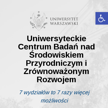
Skip
to
content
Ot
Uniwersyteckie
Centrum Badań nad
Środowiskiem
Przyrodniczym i
Zrównoważonym
Rozwojem
7 wydziałów to 7 razy więcej
możliwości