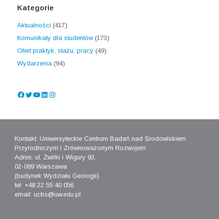
Kategorie
Aktualności
(417)
Komunikaty dla studentów
(173)
Ofert praktyk, stażu, pracy
(49)
Wydarzenia
(94)
Facebook
Twitter
YouTube
LinkedIn
Instagram
Kontakt: Uniwersyteckie Centrum Badań nad Środowiskiem
Przyrodniczym i Zrównoważonym Rozwojem
Adres: ul. Żwirki i Wigury 93,
02-089 Warszawa
(budynek Wydziału Geologii)
tel: +48 22 55 40 056
email: ucbs@uw.edu.pl