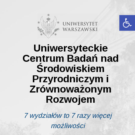
Skip
to
content
Ot
Uniwersyteckie
Centrum Badań nad
Środowiskiem
Przyrodniczym i
Zrównoważonym
Rozwojem
7 wydziałów to 7 razy więcej
możliwości