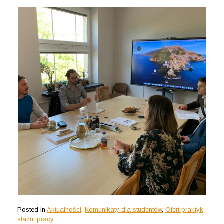
Posted in
Aktualności
,
Komunikaty dla studentów
,
Ofert praktyk,
stażu, pracy
.