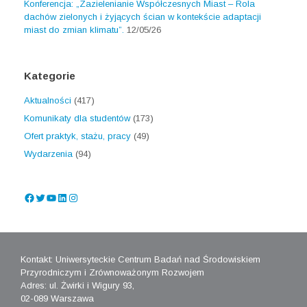
Konferencja: „Zazielenianie Współczesnych Miast – Rola
dachów zielonych i żyjących ścian w kontekście adaptacji
miast do zmian klimatu”.
12/05/26
Kategorie
Aktualności
(417)
Komunikaty dla studentów
(173)
Ofert praktyk, stażu, pracy
(49)
Wydarzenia
(94)
Facebook
Twitter
YouTube
LinkedIn
Instagram
Kontakt: Uniwersyteckie Centrum Badań nad Środowiskiem
Przyrodniczym i Zrównoważonym Rozwojem
Adres: ul. Żwirki i Wigury 93,
02-089 Warszawa