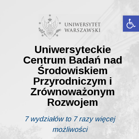
Skip
to
content
Ot
Uniwersyteckie
Centrum Badań nad
Środowiskiem
Przyrodniczym i
Zrównoważonym
Rozwojem
7 wydziałów to 7 razy więcej
możliwości