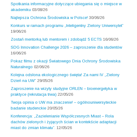
Spotkania informacyjne dotyczące ubiegania się o miejsce w
akademiku
03/08/26
Najlepsza Ochrona Środowiska w Polsce!
30/06/26
Konkurs w ramach programu „Inteligentny Zielony Uniwersytet”
19/06/26
Zostań mentorką lub mentorem i zdobądź 5 ECTS
16/06/26
SDG Innovation Challenge 2026 – zaproszenie dla studentów
16/06/26
Pokaz filmu z okazji Światowego Dnia Ochrony Środowiska
Naturalnego
02/06/26
Kolejna odsłona ekologicznego święta! Za nami IV „Zielony
Dzień na UW”
29/05/26
Zaproszenie na wizyty studyjne ORLEN – bioenergetyka w
praktyce (rekrutacja trwa)
22/05/26
Twoja opinia o UW ma znaczenie! – ogólnouniwersyteckie
badanie studenckie
20/05/26
Konferencja: „Zazielenianie Współczesnych Miast – Rola
dachów zielonych i żyjących ścian w kontekście adaptacji
miast do zmian klimatu”.
12/05/26