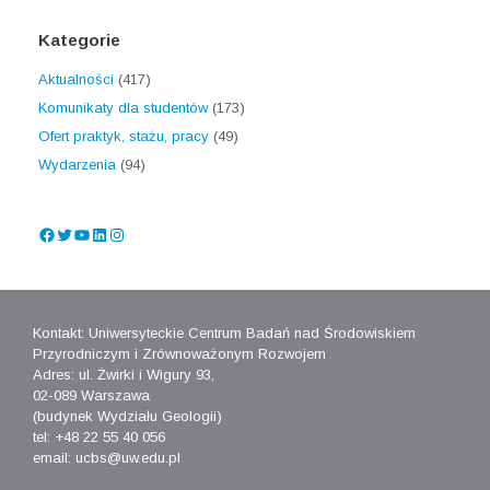
Kategorie
Aktualności
(417)
Komunikaty dla studentów
(173)
Ofert praktyk, stażu, pracy
(49)
Wydarzenia
(94)
Facebook
Twitter
YouTube
LinkedIn
Instagram
Kontakt: Uniwersyteckie Centrum Badań nad Środowiskiem
Przyrodniczym i Zrównoważonym Rozwojem
Adres: ul. Żwirki i Wigury 93,
02-089 Warszawa
(budynek Wydziału Geologii)
tel: +48 22 55 40 056
email: ucbs@uw.edu.pl