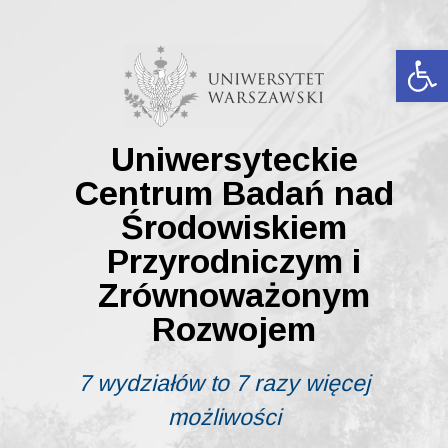
Skip
to
content
Ot
Uniwersyteckie
Centrum Badań nad
Środowiskiem
Przyrodniczym i
Zrównoważonym
Rozwojem
7 wydziałów to 7 razy więcej
możliwości