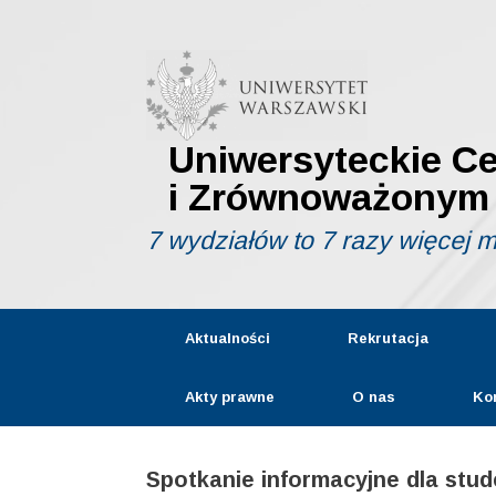
Skip
to
content
Uniwersyteckie C
i Zrównoważonym
7 wydziałów to 7 razy więcej 
Aktualności
Rekrutacja
Akty prawne
O nas
Ko
Spotkanie informacyjne dla stud