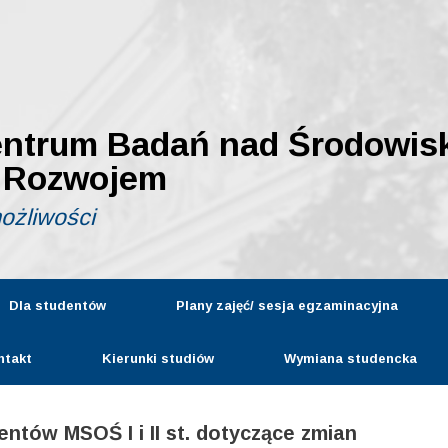
entrum Badań nad Środowis
 Rozwojem
możliwości
Dla studentów
Plany zajęć/ sesja egzaminacyjna
ntakt
Kierunki studiów
Wymiana studencka
entów MSOŚ I i II st. dotyczące zmian