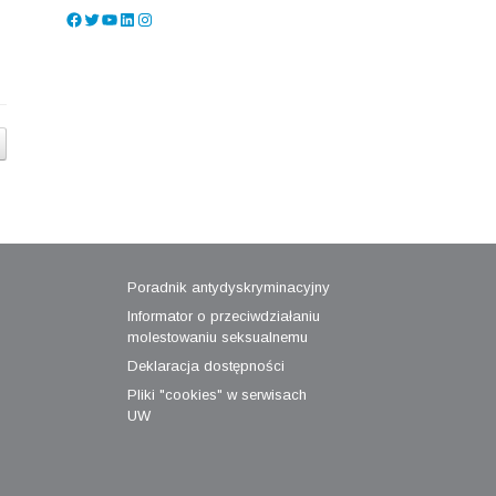
Facebook
Twitter
YouTube
LinkedIn
Instagram
Poradnik antydyskryminacyjny
Informator o przeciwdziałaniu
molestowaniu seksualnemu
Deklaracja dostępności
Pliki "cookies" w serwisach
UW