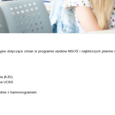
yjne dotyczące zmian w programie studiów MSOŚ i najbliższych planów 
ia (KJD),
 na UCBS.
odnie z harmonogramem: