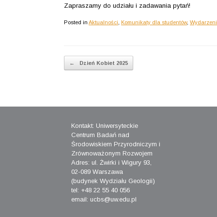
Zapraszamy do udziału i zadawania pytań!
Posted in
Aktualności
,
Komunikaty dla studentów
,
Wydarzen
Post navigation
←
Dzień Kobiet 2025
Kontakt: Uniwersyteckie
Centrum Badań nad
Środowiskiem Przyrodniczym i
Zrównoważonym Rozwojem
Adres: ul. Żwirki i Wigury 93,
02-089 Warszawa
(budynek Wydziału Geologii)
tel: +48 22 55 40 056
email: ucbs@uw.edu.pl