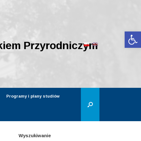
Ot
kiem Przyrodniczym
Programy i plany studiów
Wyszukiwanie