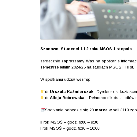
Szanowni Studenci 1 i 2 roku MSOS 1 stopnia
serdecznie zapraszamy Was na spotkanie informac
semestrze letnim 2024/25 na studiach MSOŚ I i II st.
W spotkaniu udział wezmą:
dr
Urszula Kaźmierczak
– Dyrektor ds. kształcen
dr
Alicja Bobrowska
– Pełnomocnik ds. studiów
Spotkanie odbędzie się
20 marca
w sali 3119 zg
II rok MSOŚ – godz. 9:00 – 9:30
I rok MSOŚ – godz. 9:30 – 10:00