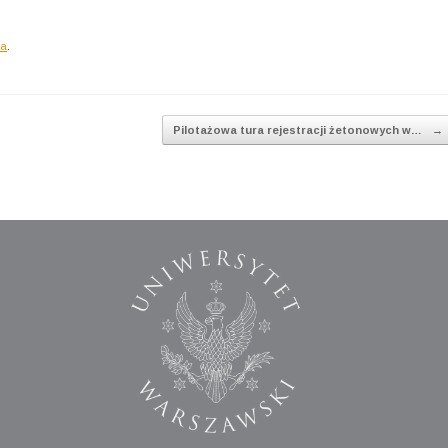
ia
.
Pilotażowa tura rejestracji żetonowych w…
→