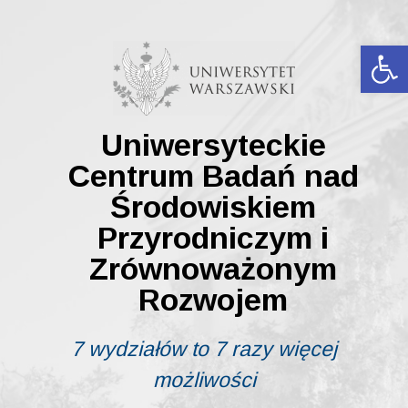
Skip
to
content
Ot
Uniwersyteckie
Centrum Badań nad
Środowiskiem
Przyrodniczym i
Zrównoważonym
Rozwojem
7 wydziałów to 7 razy więcej
możliwości