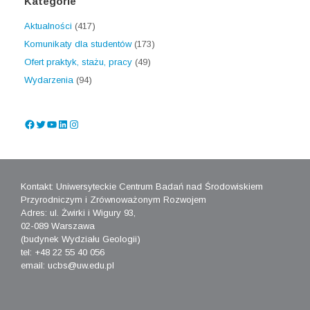
Kategorie
Aktualności
(417)
Komunikaty dla studentów
(173)
Ofert praktyk, stażu, pracy
(49)
Wydarzenia
(94)
Facebook
Twitter
YouTube
LinkedIn
Instagram
Kontakt: Uniwersyteckie Centrum Badań nad Środowiskiem
Przyrodniczym i Zrównoważonym Rozwojem
Adres: ul. Żwirki i Wigury 93,
02-089 Warszawa
(budynek Wydziału Geologii)
tel: +48 22 55 40 056
email: ucbs@uw.edu.pl