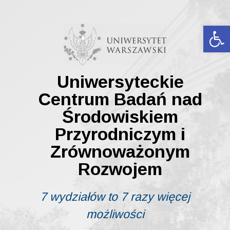
Skip
to
content
Ot
Uniwersyteckie
Centrum Badań nad
Środowiskiem
Przyrodniczym i
Zrównoważonym
Rozwojem
7 wydziałów to 7 razy więcej
możliwości