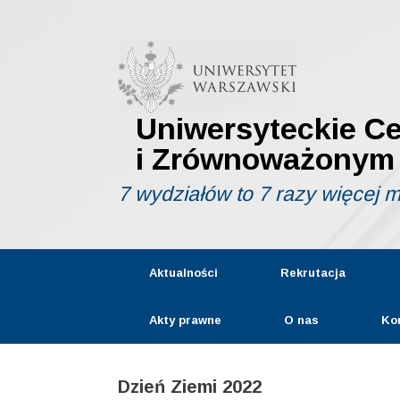
Skip
to
content
Uniwersyteckie C
i Zrównoważonym
7 wydziałów to 7 razy więcej 
Aktualności
Rekrutacja
Akty prawne
O nas
Ko
Dzień Ziemi 2022