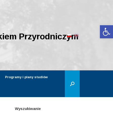
Ot
kiem Przyrodniczym
Programy i plany studiów
Wyszukiwanie