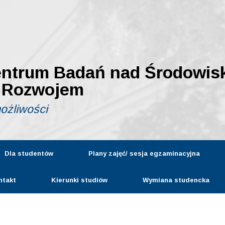
entrum Badań nad Środowis
 Rozwojem
możliwości
Dla studentów
Plany zajęć/ sesja egzaminacyjna
ntakt
Kierunki studiów
Wymiana studencka