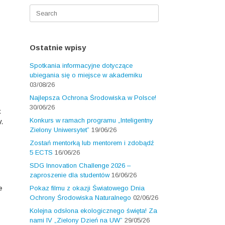
Search
for:
Ostatnie wpisy
Spotkania informacyjne dotyczące
ubiegania się o miejsce w akademiku
03/08/26
Najlepsza Ochrona Środowiska w Polsce!
30/06/26
t
Konkurs w ramach programu „Inteligentny
,
Zielony Uniwersytet”
19/06/26
Zostań mentorką lub mentorem i zdobądź
5 ECTS
16/06/26
SDG Innovation Challenge 2026 –
zaproszenie dla studentów
16/06/26
Pokaz filmu z okazji Światowego Dnia
e
Ochrony Środowiska Naturalnego
02/06/26
Kolejna odsłona ekologicznego święta! Za
nami IV „Zielony Dzień na UW”
29/05/26