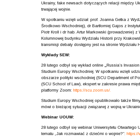
Ukrainy, fake newsach dotyczących relacji między U
trwającej wojnie.
W spotkaniu wzięli udział: prof. Joanna Getka z Wyd
Środkowo-Wschodniej), dr Bartłomiej Gajos z Instytut
Piotr Kroll i dr hab. Artur Markowski (prowadzenie) z
Kolumnowej budynku Wydziału Historii przy Krakowsk
transmisji debaty dostępny jest na stronie Wydziału
Wykłady SEW:
28 lutego odbył się wykład online
„
Russia’s Invasion
Studium Europy Wschodniej. W spotkaniu wzięli udział
obszarze polityki wschodniej (SCU Department of Pol
(SCU School of Law), ekspert w zakresie prawa mi
platformy Zoom:
https://scu.zoom.us/
.
Studium Europy Wschodniej opublikowało także filmy 
mówi o bieżącej sytuacji związanej z wojną w Ukrain
Webinar UOUW:
28 lutego odbył się webinar Uniwersytetu Otwartego
tematu „Jak rozmawiać z dziećmi o wojnie?”:
https:/