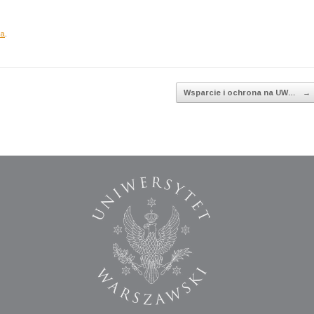
ia
.
Wsparcie i ochrona na UW…
→