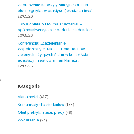
Zaproszenie na wizyty studyjne ORLEN –
bioenergetyka w praktyce (rekrutacja trwa)
22/05/26
d
Twoja opinia o UW ma znaczenie! –
ogólnouniwersyteckie badanie studenckie
20/05/26
Konferencja: „Zazielenianie
Współczesnych Miast – Rola dachów
zielonych i żyjących ścian w kontekście
adaptacji miast do zmian klimatu”.
12/05/26
ą
Kategorie
Aktualności
(417)
Komunikaty dla studentów
(173)
Ofert praktyk, stażu, pracy
(49)
Wydarzenia
(94)