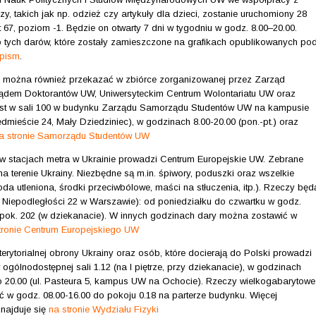
, takich jak np. odzież czy artykuły dla dzieci, zostanie uruchomiony 28
 67, poziom -1. Będzie on otwarty 7 dni w tygodniu w godz. 8.00–20.00.
ko tych darów, które zostały zamieszczone na grafikach opublikowanych po
npism
.
 można również przekazać w zbiórce zorganizowanej przez Zarząd
dem Doktorantów UW, Uniwersyteckim Centrum Wolontariatu UW oraz
est w sali 100 w budynku Zarządu Samorządu Studentów UW na kampusie
ieście 24, Mały Dziedziniec), w godzinach 8.00-20.00 (pon.-pt.) oraz
a stronie Samorządu Studentów UW
 w stacjach metra w Ukrainie prowadzi Centrum Europejskie UW. Zebrane
terenie Ukrainy. Niezbędne są m.in. śpiwory, poduszki oraz wszelkie
da utleniona, środki przeciwbólowe, maści na stłuczenia, itp.). Rzeczy będ
 Niepodległości 22 w Warszawie): od poniedziałku do czwartku w godz.
w pok. 202 (w dziekanacie). W innych godzinach dary można zostawić w
tronie Centrum Europejskiego UW
erytorialnej obrony Ukrainy oraz osób, które docierają do Polski prowadzi
ólnodostępnej sali 1.12 (na I piętrze, przy dziekanacie), w godzinach
o 20.00 (ul. Pasteura 5, kampus UW na Ochocie). Rzeczy wielkogabarytowe
sić w godz. 08.00-16.00 do pokoju 0.18 na parterze budynku. Więcej
 znajduje się
na stronie Wydziału Fizyki