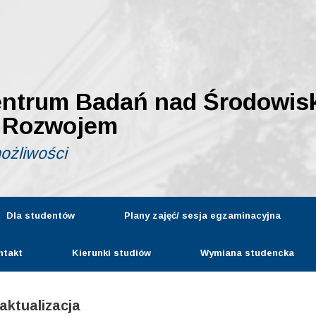
entrum Badań nad Środowis
 Rozwojem
możliwości
Dla studentów
Plany zajęć/ sesja egzaminacyjna
ntakt
Kierunki studiów
Wymiana studencka
aktualizacja