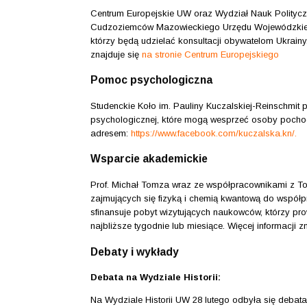
Centrum Europejskie UW oraz Wydział Nauk Polityc
Cudzoziemców Mazowieckiego Urzędu Wojewódzkiego p
którzy będą udzielać konsultacji obywatelom Ukrainy.
znajduje się
na stronie Centrum Europejskiego
Pomoc psychologiczna
Studenckie Koło im. Pauliny Kuczalskiej-Reinschmit 
psychologicznej, które mogą wesprzeć osoby pochodz
adresem:
https://www.facebook.com/kuczalska.kn/
.
Wsparcie akademickie
Prof. Michał Tomza wraz ze współpracownikami z 
zajmujących się fizyką i chemią kwantową do współp
sfinansuje pobyt wizytujących naukowców, którzy 
najbliższe tygodnie lub miesiące. Więcej informacji 
Debaty i wykłady
Debata na Wydziale Historii:
Na Wydziale Historii UW 28 lutego odbyła się debata 