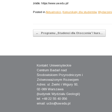
źródło: https://www.uw.edu.pl/
Posted in
Aktualności
,
Komunikaty dla studentów
,
Wydarzen
Post navigation
←
Programu „Studenci dla Otoczenia”/ kurs…
Kontakt: Uniwersyteckie
Centrum Badań nad
Środowiskiem Przyrodniczym i
Zrównoważonym Rozwojem
Adres: ul. Żwirki i Wigury 93,
02-089 Warszawa
(budynek Wydziału Geologii)
tel: +48 22 55 40 056
email: ucbs@uw.edu.pl