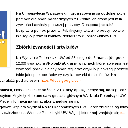
Na Uniwersytecie Warszawskim organizowane są oddolne akcje
pomocy dla osób pochodzących z Ukrainy. Zbierana jest m.in.
żywność i artykuły pierwszej potrzeby. Dostępna jest także
bezpłatna pomoc prawna. Publikujemy aktualnie podejmowane
inicjatywy przez studentów, doktorantów i pracowników UW.
Zbiórki żywności i artykułów
Na Wydziale Polonistyki UW od 28 lutego do 3 marca (do godz.
12.00) trwa akcja #PolonDlaUkrainy, w ramach której zbierana jes
żywność, środki higieny osobistej oraz artykuły pierwszej potrzeby
takie jak np.: koce, śpiwory czy ładowarki do telefonów. Na
na znaleźć pod adresem:
https://docs.google.com
ohusku, który oferuje uchodźcom z Ukrainy opiekę medyczną, nocleg oraz
obytem. Artykuły zbierane są w gmachu głównym Wydziału Polonistyki UW
cej informacji na temat akcji znajduje się na
nicjatywę wspiera Wydział Nauk Ekonomicznych UW – dary zbierane są takż
przewiezione na Wydział Polonistyki UW. Więcej informacji znajduje się
na
ł Nauk Politycznych i Studiów Międzynarodowych UW we współpracy z