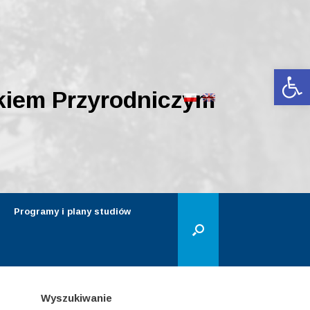
Ot
kiem Przyrodniczym
Programy i plany studiów
Wyszukiwanie