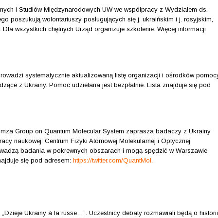
znych i Studiów Międzynarodowych UW we współpracy z Wydziałem ds.
oszukują wolontariuszy posługujących się j. ukraińskim i j. rosyjskim,
 Dla wszystkich chętnych Urząd organizuje szkolenie. Więcej informacji
prowadzi systematycznie aktualizowaną listę organizacji i ośrodków pomoc
ące z Ukrainy. Pomoc udzielana jest bezpłatnie. Lista znajduje się pod
Tomza Group on Quantum Molecular System zaprasza badaczy z Ukrainy
racy naukowej. Centrum Fizyki Atomowej Molekularnej i Optycznej
prowadzą badania w pokrewnych obszarach i mogą spędzić w Warszawie
znajduje się pod adresem:
https://twitter.com/QuantMol
.
„Dzieje Ukrainy à la russe…”. Uczestnicy debaty rozmawiali będą o historii