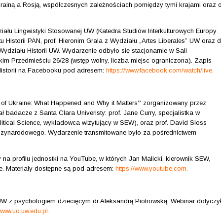
krainą a Rosją, współczesnych zależnościach pomiędzy tymi krajami oraz 
ziału Lingwistyki Stosowanej UW (Katedra Studiów Interkulturowych Europy
u Historii PAN, prof. Hieronim Grala z Wydziału „Artes Liberales” UW oraz d
 Wydziału Historii UW. Wydarzenie odbyło się stacjonarnie w Sali
im Przedmieściu 26/28 (wstęp wolny, liczba miejsc ograniczona). Zapis
 Historii na Facebooku pod adresem:
https://www.facebook.com/watch/live.
 of Ukraine: What Happened and Why it Matters
”
zorganizowany przez
 badacze z Santa Clara Univeristy: prof. Jane Curry, specjalistka w
itical Science, wykładowca wizytujący w SEW), oraz prof. David Sloss
ędzynarodowego. Wydarzenie transmitowane było za pośrednictwem
na profilu jednostki na YouTube, w których Jan Malicki, kierownik SEW,
ie. Materiały dostępne są pod adresem:
https://www.youtube.com
.
 UW z psychologiem dziecięcym dr Aleksandrą Piotrowską. Webinar dotyczy
/www.uo.uw.edu.pl
.