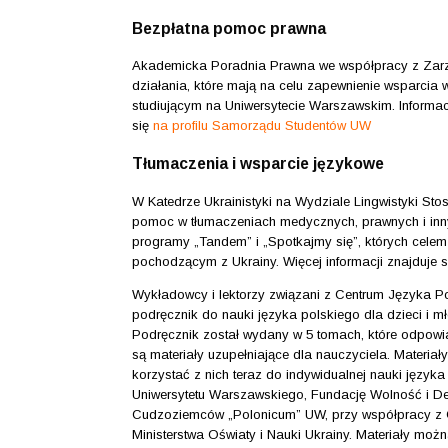
Bezpłatna pomoc prawna
Akademicka Poradnia Prawna we współpracy z Zar
działania, które mają na celu zapewnienie wsparcia 
studiującym na Uniwersytecie Warszawskim. Informa
się
na profilu Samorządu Studentów UW
Tłumaczenia i wsparcie językowe
W Katedrze Ukrainistyki na Wydziale Lingwistyki S
pomoc w tłumaczeniach medycznych, prawnych i inn
programy „Tandem” i „Spotkajmy się”, których celem 
pochodzącym z Ukrainy. Więcej informacji znajduje 
Wykładowcy i lektorzy związani z Centrum Języka P
podręcznik do nauki języka polskiego dla dzieci i m
Podręcznik został wydany w 5 tomach, które odpo
są materiały uzupełniające dla nauczyciela. Materiał
korzystać z nich teraz do indywidualnej nauki języ
Uniwersytetu Warszawskiego, Fundację Wolność i Dem
Cudzoziemców „Polonicum” UW, przy współpracy z 
Ministerstwa Oświaty i Nauki Ukrainy. Materiały moż