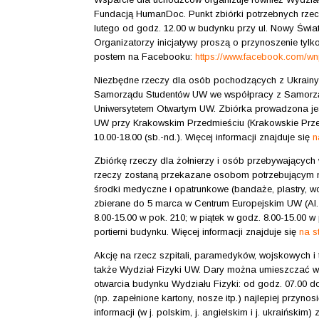
Fundacją HumanDoc. Punkt zbiórki potrzebnych rzeczy
lutego od godz. 12.00 w budynku przy ul. Nowy Świat
Organizatorzy inicjatywy proszą o przynoszenie tyl
postem na Facebooku:
https://www.facebook.com/w
Niezbędne rzeczy dla osób pochodzących z Ukrainy
Samorządu Studentów UW we współpracy z Samorzą
Uniwersytetem Otwartym UW. Zbiórka prowadzona j
UW przy Krakowskim Przedmieściu (Krakowskie Przedm
10.00-18.00 (sb.-nd.). Więcej informacji znajduje się
n
Zbiórkę rzeczy dla żołnierzy i osób przebywających
rzeczy zostaną przekazane osobom potrzebującym na 
środki medyczne i opatrunkowe (bandaże, plastry, wo
zbierane do 5 marca w Centrum Europejskim UW (Al.
8.00-15.00 w pok. 210; w piątek w godz. 8.00-15.00 
portierni budynku. Więcej informacji znajduje się
na s
Akcję na rzecz szpitali, paramedyków, wojskowych i t
także Wydział Fizyki UW. Dary można umieszczać w og
otwarcia budynku Wydziału Fizyki: od godz. 07.00 d
(np. zapełnione kartony, nosze itp.) najlepiej przyno
informacji (w j. polskim, j. angielskim i j. ukraińskim)