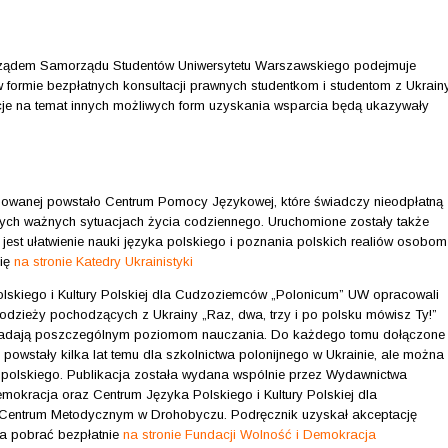
ządem Samorządu Studentów Uniwersytetu Warszawskiego podejmuje
w formie bezpłatnych konsultacji prawnych studentkom i studentom z Ukrain
cje na temat innych możliwych form uzyskania wsparcia będą ukazywały
tosowanej powstało Centrum Pomocy Językowej,
które świadczy nieodpłatną
ych ważnych sytuacjach życia codziennego. Uruchomione zostały także
jest ułatwienie nauki języka polskiego i poznania polskich realiów osobom
się
na stronie Katedry Ukrainistyki
olskiego i Kultury Polskiej dla Cudzoziemców „Polonicum” UW opracowali
łodzieży pochodzących z Ukrainy „Raz, dwa, trzy i po polsku mówisz Ty!”
wiadają poszczególnym poziomom nauczania. Do każdego tomu dołączone
y powstały kilka lat temu dla szkolnictwa polonijnego w Ukrainie, ale można
ka polskiego. Publikacja została wydana wspólnie przez Wydawnictwa
okracja oraz Centrum Języka Polskiego i Kultury Polskiej dla
Centrum Metodycznym w Drohobyczu. Podręcznik uzyskał akceptację
na pobrać bezpłatnie
na stronie Fundacji Wolność i Demokracja