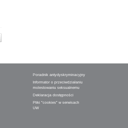
Poradnik antydyskryminacyjny
Informator o przeciwdziałaniu
molestowaniu seksualnemu
Deklaracja dostępności
Pliki "cookies" w serwisach
UW