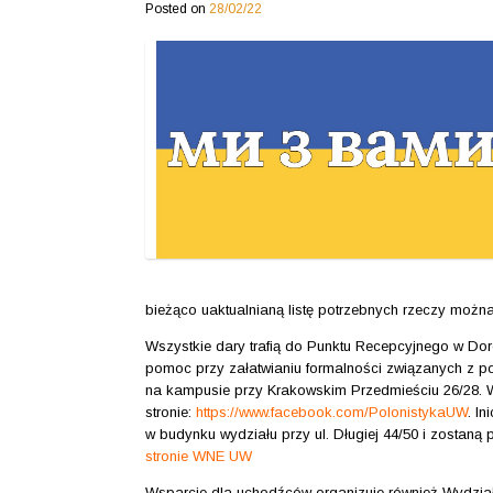
Posted on
28/02/22
bieżąco uaktualnianą listę potrzebnych rzeczy moż
Wszystkie dary trafią do Punktu Recepcyjnego w Dor
pomoc przy załatwianiu formalności związanych z p
na kampusie przy Krakowskim Przedmieściu 26/28. Wię
stronie:
https://www.facebook.com/PolonistykaUW
. I
w budynku wydziału przy ul. Długiej 44/50 i zostaną 
stronie WNE UW
Wsparcie dla uchodźców organizuje również Wydzia