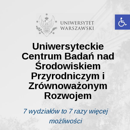
Skip
to
content
Ot
Uniwersyteckie
Centrum Badań nad
Środowiskiem
Przyrodniczym i
Zrównoważonym
Rozwojem
7 wydziałów to 7 razy więcej
możliwości