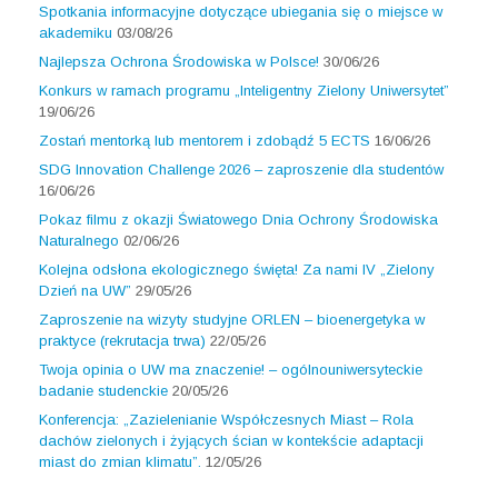
Spotkania informacyjne dotyczące ubiegania się o miejsce w
akademiku
03/08/26
Najlepsza Ochrona Środowiska w Polsce!
30/06/26
Konkurs w ramach programu „Inteligentny Zielony Uniwersytet”
19/06/26
Zostań mentorką lub mentorem i zdobądź 5 ECTS
16/06/26
SDG Innovation Challenge 2026 – zaproszenie dla studentów
16/06/26
Pokaz filmu z okazji Światowego Dnia Ochrony Środowiska
Naturalnego
02/06/26
Kolejna odsłona ekologicznego święta! Za nami IV „Zielony
Dzień na UW”
29/05/26
Zaproszenie na wizyty studyjne ORLEN – bioenergetyka w
praktyce (rekrutacja trwa)
22/05/26
Twoja opinia o UW ma znaczenie! – ogólnouniwersyteckie
badanie studenckie
20/05/26
Konferencja: „Zazielenianie Współczesnych Miast – Rola
dachów zielonych i żyjących ścian w kontekście adaptacji
miast do zmian klimatu”.
12/05/26