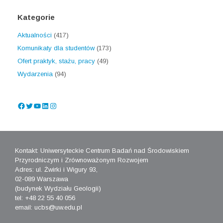
Kategorie
Aktualności
(417)
Komunikaty dla studentów
(173)
Ofert praktyk, stażu, pracy
(49)
Wydarzenia
(94)
Facebook
Twitter
YouTube
LinkedIn
Instagram
Kontakt: Uniwersyteckie Centrum Badań nad Środowiskiem
Przyrodniczym i Zrównoważonym Rozwojem
Adres: ul. Żwirki i Wigury 93,
02-089 Warszawa
(budynek Wydziału Geologii)
tel: +48 22 55 40 056
email: ucbs@uw.edu.pl