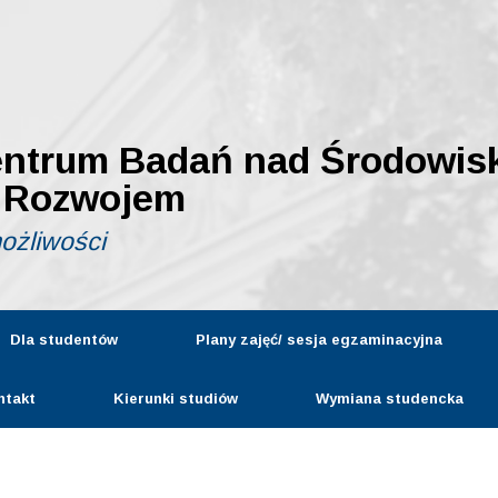
entrum Badań nad Środowis
 Rozwojem
możliwości
Dla studentów
Plany zajęć/ sesja egzaminacyjna
ntakt
Kierunki studiów
Wymiana studencka