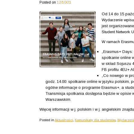
Posted on
12/10/21
Od 14 do 15 paźd
Wydarzenie wpisu
jest organizowan
Student Network U
W ramach Erasmus
„Erasmus+ Days: 4
spotkanie online 
w skład Sojuszu 4
FB profilu 4EU+ Al
„Co nowego w pro
godz. 14.00: spotkanie online w języku polskim,
ogólne informacje o programie Erasmus+, a stud
Transmisja spotkania dostępna będzie w opisie
Warszawskim.
Więcej informacji w j. polskim i w j. angielskim znaj
Posted in
Aktualności
,
Komunikaty dla studentów
,
Wydarzen