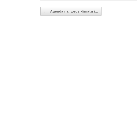
Post navigation
←
Agenda na rzecz klimatu i…