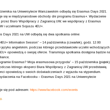
ziernika na Uniwersytecie Warszawskim odbędą się Erasmus Days 2021.
je się w międzynarodowe obchody dni programu Erasmus+. Wydarzenie
e przez Biuro Współpracy z Zagranicą UW, we współpracy z Erasmus
W i uczelniami Sojuszu 4EU+.
 Days 2021 na UW odbędą się dwa spotkania online:
EU+ Information Session” – 14 października (czwartek), godz. 12.00:
w języku angielskim, podczas którego przedstawiciele uczelni wchodzących
EU+ opowiedzą o swojej ofercie. Transmisja spotkania dostępna będzie n
liance;
gramie Erasmus? Moja erasmusowa przygoda” – 15 października (piątek)
 podczas którego eksperci Biura Współpracy z Zagranicą UW przedstawią
enci opowiedzą o swoich doświadczeniach z wyjazdu na stypendium.
 wydarzenia na Facebooku – Erasmus Days 2021 na Uniwersytecie
duje się pod adresem:
https://www.facebook.com/events
ia
.