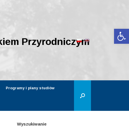
Ot
kiem Przyrodniczym
Programy i plany studiów
Wyszukiwanie