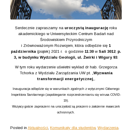
Serdecznie zapraszamy na
uroczystą inaugurację
roku
akademickiego w Uniwersyteckim Centrum Badań nad
Środowiskiem Przyrodniczym
i Zrównoważonym Rozwojem, która odbędzie się
1
października
(piątek) 2021 r. o godzinie
11:30
w
Sali 3012
,
p.
3, w budynku Wydziału Geologii, ul. Żwirki i Wigury 93
.
W tym roku wydarzenie uświetni wykład dr hab. Grzegorza
Tchorka z Wydziału Zarządzania UW pt. „
Wyzwania
transformacji energetycznej
„.
Inauguracja odbędzie się w warunkach zgodnych z wytycznymi Głównego
Inspektora Sanitarnego (zapobieganie rozprzestrzenianiu się wirusa COVID-
19).
Wszyscy goście zaproszeni na uroczystość są proszeni o założenie maseczek
ochronnych.
Posted in
Aktualności
,
Komunikaty dla studentów
,
Wydarzenia
.