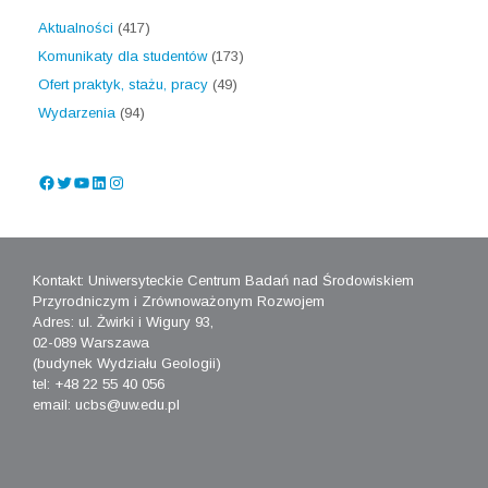
Aktualności
(417)
Komunikaty dla studentów
(173)
Ofert praktyk, stażu, pracy
(49)
Wydarzenia
(94)
Facebook
Twitter
YouTube
LinkedIn
Instagram
Kontakt: Uniwersyteckie Centrum Badań nad Środowiskiem
Przyrodniczym i Zrównoważonym Rozwojem
Adres: ul. Żwirki i Wigury 93,
02-089 Warszawa
(budynek Wydziału Geologii)
tel: +48 22 55 40 056
email: ucbs@uw.edu.pl