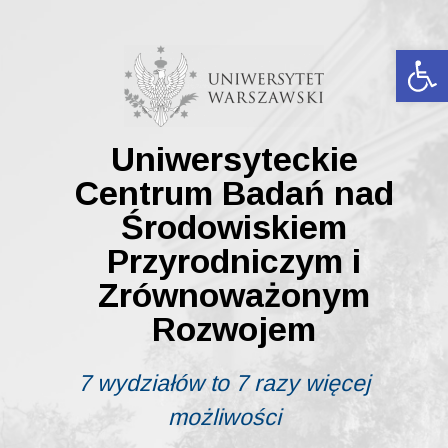
Skip
to
content
Ot
Uniwersyteckie
Centrum Badań nad
Środowiskiem
Przyrodniczym i
Zrównoważonym
Rozwojem
7 wydziałów to 7 razy więcej
możliwości