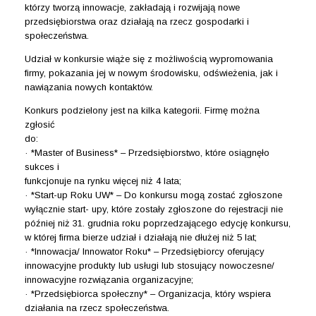
którzy tworzą innowacje, zakładają i rozwijają nowe
przedsiębiorstwa oraz działają na rzecz gospodarki i
społeczeństwa.
Udział w konkursie wiąże się z możliwością wypromowania
firmy, pokazania jej w nowym środowisku, odświ
eżenia, jak i
nawiązania nowych kontaktów.
Konkurs podzielony jest na kilka kategorii. Firmę można
zgłosić
do:
· *Master of Business* – Przedsiębiorstwo, które osiągnęło
sukces i
funkcjonuje na rynku więcej niż 4 lata;
· *Start-up Roku UW* – Do konkursu mogą zostać zgłoszone
wyłącznie start- upy, które zostały zgłoszone do rejestracji nie
później niż 31. grudnia roku poprzedzającego edycję konkursu,
w której firma bierze udział i działają nie dłużej niż 5 lat;
· *Innowacja/ Innowator Roku* – Przedsiębiorcy oferujący
innowacyjne produkty lub usługi lub stosujący nowoczesne/
innowacyjne rozwiązania organizacyjne;
· *Przedsiębiorca społeczny* – Organizacja, który wspiera
działania na rzecz społeczeństwa.