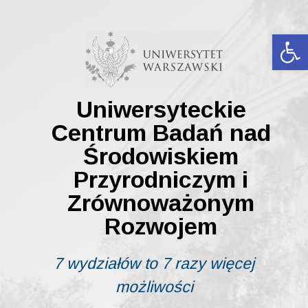
Skip
to
content
Ot
Uniwersyteckie
Centrum Badań nad
Środowiskiem
Przyrodniczym i
Zrównoważonym
Rozwojem
7 wydziałów to 7 razy więcej
możliwości