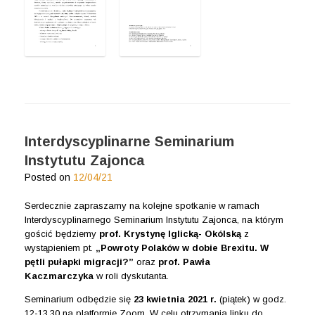
Interdyscyplinarne Seminarium
Instytutu Zajonca
Posted on
12/04/21
Serdecznie zapraszamy na kolejne spotkanie w ramach
Interdyscyplinarnego Seminarium Instytutu Zajonca, na którym
gościć będziemy
prof. Krystynę Iglicką- Okólską
z
wystąpieniem pt.
„Powroty Polaków w dobie Brexitu. W
pętli pułapki migracji?”
oraz
prof. Pawła
Kaczmarczyka
w roli dyskutanta.
Seminarium odbędzie się
23 kwietnia 2021 r.
(piątek) w godz.
12-13.30 na platformie Zoom. W celu otrzymania linku do