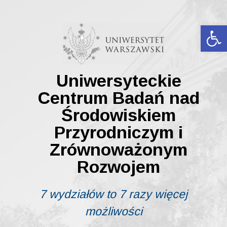
Skip
to
content
Ot
Uniwersyteckie
Centrum Badań nad
Środowiskiem
Przyrodniczym i
Zrównoważonym
Rozwojem
7 wydziałów to 7 razy więcej
możliwości