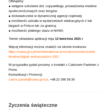
Oferujemy:
● wstępne szkolenie dot. copywritingu, prowadzenia mediów
społecznościowych oraz blogów;
● doświadczenie w dynamicznej agencji rządowej;
● możliwość udziału w wydarzeniach edukacyjnych i/ lub
targach w Polsce lub za granicą;
● możliwość płatnego stażu w NAWA.
Termin składania aplikacji mija
12 kwietnia 2021 r
Więcej informacji można znaleźć na stronie konkursu:
https://nawa.gov.pl/en/international-promotion/events/events-
timeline/digital-ambassadors-2021
W przypadku pytań prosimy o kontakt z Carlosem Pankiem z
Pionu
Komunikacji i Promocji:
carlos.panek@nawa.gov.pl
, +48 22 390 38 36
Życzenia świąteczne