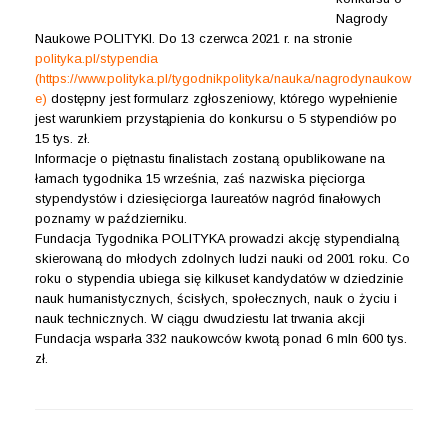
Nagrody
Naukowe POLITYKI. Do 13 czerwca 2021 r. na stronie
polityka.pl/stypendia
(
https://www.polityka.pl/tygodnikpolityka/nauka/nagrodynaukow
e
)
dostępny jest formularz zgłoszeniowy, którego wypełnienie
jest warunkiem przystąpienia do konkursu o 5 stypendiów po
15 tys. zł.
Informacje o piętnastu finalistach zostaną opublikowane na
łamach tygodnika 15 września, zaś nazwiska pięciorga
stypendystów i dziesięciorga laureatów nagród finałowych
poznamy w październiku.
Fundacja Tygodnika POLITYKA prowadzi akcję stypendialną
skierowaną do młodych zdolnych ludzi nauki od 2001 roku. Co
roku o stypendia ubiega się kilkuset kandydatów w dziedzinie
nauk humanistycznych, ścisłych, społecznych, nauk o życiu i
nauk technicznych. W ciągu dwudziestu lat trwania akcji
Fundacja wsparła 332 naukowców kwotą ponad 6 mln 600 tys.
zł.