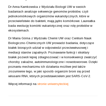
Dr Anna Karnkowska z Wydziału Biologii UW w swoich
badaniach analizuje sekwencje genomów protistów, czyli
jednokomórkowych organizmów eukariotycznych, które w
przeciwieństwie do bakterii, mają jądro komórkowe. Laureatka
bada ewolucję komórki eukariotycznej oraz rolę protistów w
ekosystemach.
Dr Maria Górna z Wydziału Chemii UW oraz Centrum Nauk
Biologiczno-Chemicznych UW prowadzi badania, dotyczące
białek biorących udział w odpowiedzi przeciwwirusowej i
mediacji stanów zapalnych. Poznawanie funkcji i struktury
białek pozwoli lepiej zdiagnozować i w konsekwencji zwalczyć
choroby zakaźne, autoimmunoloigczne i nowotoworowe. Dzięki
poznaniu mechanizmu ich działania możliwe jest także
zrozumienie tego, w jaki sposób organizm broni się przed
wirusami RNA, których przedstawicielem jest SARS-CoV-2.
Więcej informacji na
stronie uniwersyteckiej