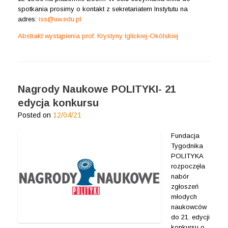
spotkania prosimy o kontakt z sekretariatem Instytutu na
adres:
iss@uw.edu.pl
Abstrakt wystąpienia prof. Krystyny Iglickiej-Okólskiej
Nagrody Naukowe POLITYKI- 21
edycja konkursu
Posted on
12/04/21
Fundacja
Tygodnika
POLITYKA
rozpoczęła
nabór
zgłoszeń
młodych
naukowców
do 21. edycji
konkursu o