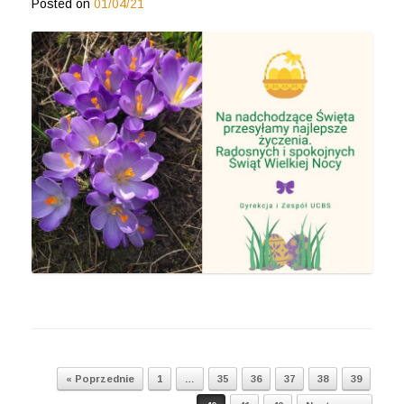
Posted on
01/04/21
Post navigation
« Poprzednie
1
…
35
36
37
38
39