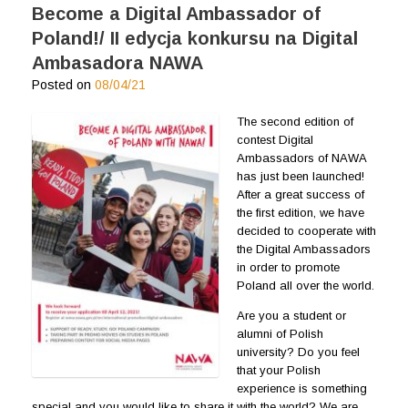
Become a Digital Ambassador of
Poland!/ II edycja konkursu na Digital
Ambasadora NAWA
Posted on
08/04/21
The second edition of
contest Digital
Ambassadors of NAWA
has just been launched!
After a great success of
the first edition, we have
decided to cooperate with
the Digital Ambassadors
in order to promote
Poland all over the world.
Are you a student or
alumni of Polish
university? Do you feel
that your Polish
experience is something
special and you would like to share it with the world? We are