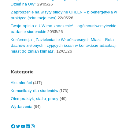
Dzień na UW”
29/05/26
Zaproszenie na wizyty studyjne ORLEN – bioenergetyka w
praktyce (rekrutacja trwa)
22/05/26
Twoja opinia o UW ma znaczenie! – ogólnouniwersyteckie
badanie studenckie
20/05/26
Konferencja: „Zazielenianie Współczesnych Miast – Rola
dachów zielonych i żyjących ścian w kontekście adaptacji
miast do zmian klimatu”.
12/05/26
Kategorie
Aktualności
(417)
Komunikaty dla studentów
(173)
Ofert praktyk, stażu, pracy
(49)
Wydarzenia
(94)
Facebook
Twitter
YouTube
LinkedIn
Instagram