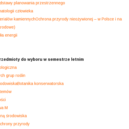
odstawy planowania przestrzennego
atologii człowieka
terialów kamiennych
Ochrona przyrody nieożywionej – w Polsce i na
narodowe)
ła energii
rzedmioty do wyboru w semestrze letnim
ologiczna
ch grup roślin
rodowiska
Botanika konserwatorska
stemów
ości
wa M
oną środowiska
 ochrony przyrody