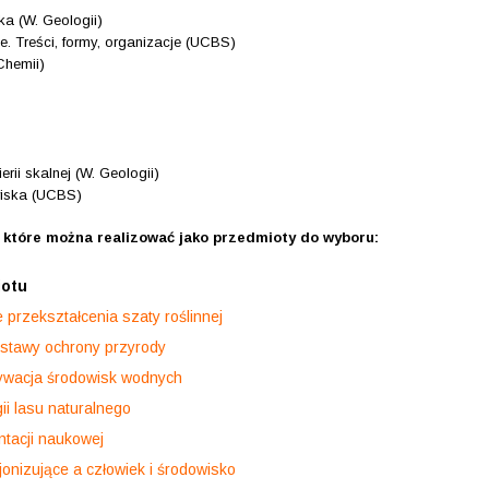
a (W. Geologii)
e. Treści, formy, organizacje (UCBS)
Chemii)
rii skalnej (W. Geologii)
wiska (UCBS)
które można realizować jako przedmioty do wyboru:
iotu
 przekształcenia szaty roślinnej
stawy ochrony przyrody
tywacja środowisk wodnych
ii lasu naturalnego
tacji naukowej
onizujące a człowiek i środowisko