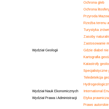
Ochrona gleb
Ochrona litosfer
Przyroda Mazows
Rzeźba terenu a
Turystyka zrów
Zasoby naturaln
Zastosowanie mo
Wydział Geologii
Gdzie diabel ni
Kartografia geo
Katastrofy geol
Specjalistyczne 
Teledetekcja ge
Hydrogeologicz
Wydział Nauk Ekonomicznych
International En
Wydział Prawa i Administracji
Etyka prawnicza
Prawo autorskie