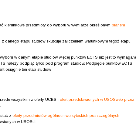
ować kierunkowe przedmioty do wyboru w wymiarze określonym
planem
S z danego etapu studiów skutkuje zaliczeniem warunkowym tegoż etapu
do wyboru w danym etapie studiów więcej punktów ECTS niż jest to wymagan
CTS należy podpiąć tylko pod program studiów. Podpięcie punktów ECTS
t osiągnie ten etap studiów.
rzede wszystkim z oferty UCBS i
ofert przedstawionych w USOSweb przez
.
ystać z
oferty przedmiotów ogólnouniwersyteckich poszczególnych
awionych w USOSul.