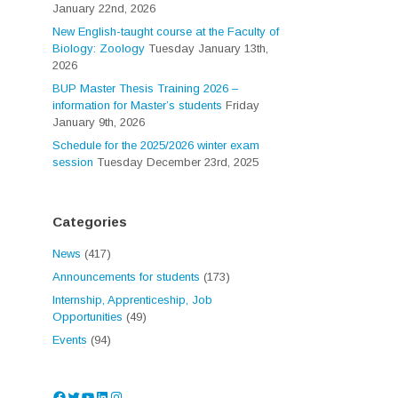
January 22nd, 2026
New English-taught course at the Faculty of
Biology: Zoology
Tuesday January 13th,
2026
BUP Master Thesis Training 2026 –
information for Master’s students
Friday
January 9th, 2026
Schedule for the 2025/2026 winter exam
session
Tuesday December 23rd, 2025
Categories
News
(417)
Announcements for students
(173)
Internship, Apprenticeship, Job
Opportunities
(49)
Events
(94)
Facebook
Twitter
YouTube
LinkedIn
Instagram