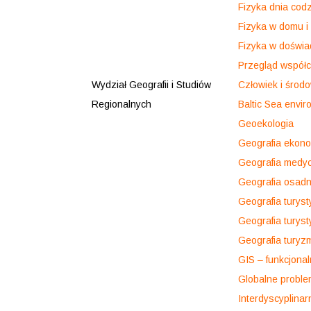
Fizyka dnia cod
Fizyka w domu i
Fizyka w doświa
Przegląd współc
Wydział Geografii i Studiów
Człowiek i środ
Regionalnych
Baltic Sea envir
Geoekologia
Geografia ekon
Geografia medy
Geografia osadn
Geografia turys
Geografia turys
Geografia turyz
GIS – funkcjona
Globalne probl
Interdyscyplina