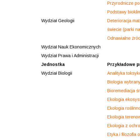
Przyrodnicze p
Podstawy bioklim
Wydział Geologii
Deterioracja ma
świecie (parki 
Odnawialne źród
Wydział Nauk Ekonomicznych
Wydział Prawa i Administracji
Jednostka
Przykładowe p
Wydział Biologii
Analityka toksyk
Biologia wybrany
Bioremediacja ś
Ekologia ekosy
Ekologia roślinn
Ekologia tereno
Ekologia z ochr
Etyka i filozofia