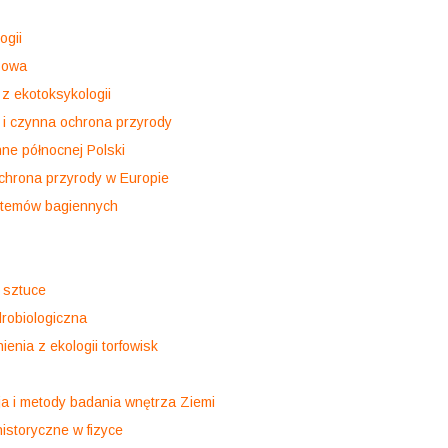
ogii
zowa
z ekotoksykologii
i czynna ochrona przyrody
nne północnej Polski
chrona przyrody w Europie
temów bagiennych
i sztuce
drobiologiczna
enia z ekologii torfowisk
a i metody badania wnętrza Ziemi
istoryczne w fizyce