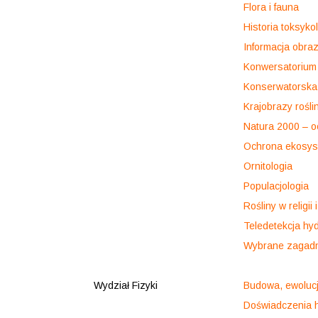
Flora i fauna
Historia toksykol
Informacja obra
Konwersatorium 
Konserwatorska 
Krajobrazy rośli
Natura 2000 – o
Ochrona ekosys
Ornitologia
Populacjologia
Rośliny w religii 
Teledetekcja hy
Wybrane zagadni
Wydział Fizyki
Budowa, ewolucj
Doświadczenia h