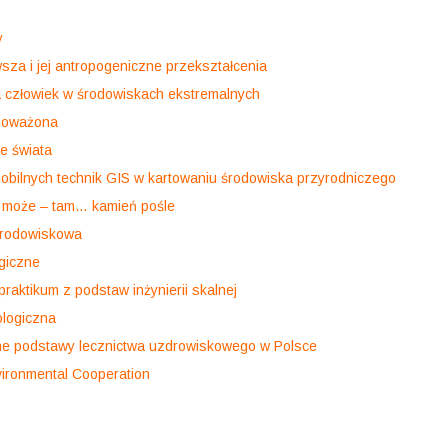
y
za i jej antropogeniczne przekształcenia
 człowiek w środowiskach ekstremalnych
noważona
e świata
bilnych technik GIS w kartowaniu środowiska przyrodniczego
e może – tam… kamień pośle
środowiskowa
ogiczne
praktikum z podstaw inżynierii skalnej
ologiczna
ne podstawy lecznictwa uzdrowiskowego w Polsce
vironmental Cooperation