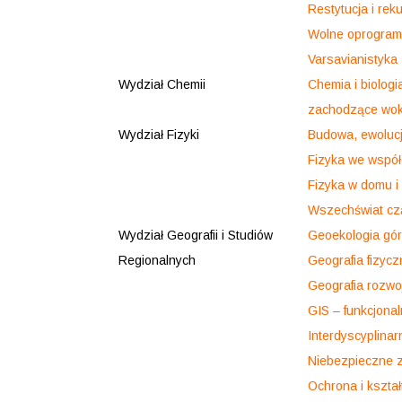
Restytucja i re
Wolne oprogram
Varsavianistyka
Wydział Chemii
Chemia i biologi
zachodzące wok
Wydział Fizyki
Budowa, ewolucj
Fizyka we wspó
Fizyka w domu i
Wszechświat czą
Wydział Geografii i Studiów
Geoekologia gór
Regionalnych
Geografia fizycz
Geografia rozwo
GIS – funkcjona
Interdyscyplina
Niebezpieczne 
Ochrona i kszta