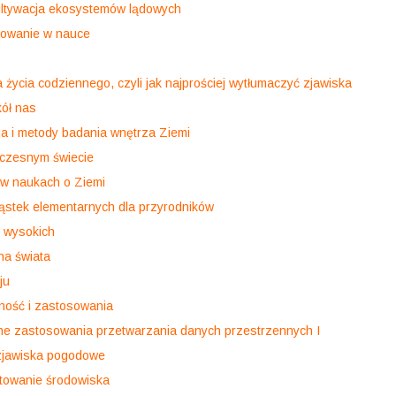
kultywacja ekosystemów lądowych
owanie w nauce
a życia codziennego, czyli jak najprościej wytłumaczyć zjawiska
ół nas
a i metody badania wnętrza Ziemi
łczesnym świecie
 w naukach o Ziemi
stek elementarnych dla przyrodników
 wysokich
na świata
ju
lność i zastosowania
rne zastosowania przetwarzania danych przestrzennych I
zjawiska pogodowe
łtowanie środowiska