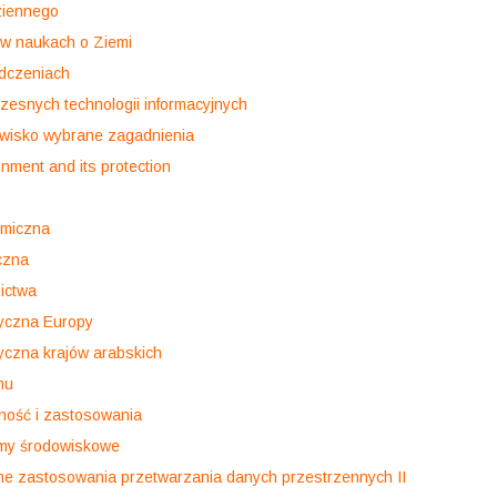
ziennego
 w naukach o Ziemi
dczeniach
zesnych technologii informacyjnych
owisko wybrane zagadnienia
onment and its protection
omiczna
czna
ictwa
tyczna Europy
tyczna krajów arabskich
mu
lność i zastosowania
emy środowiskowe
rne zastosowania przetwarzania danych przestrzennych II