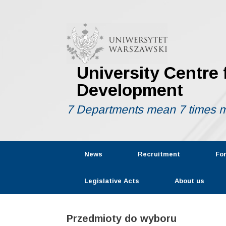
Skip
to
content
University Centre
Development
7 Departments mean 7 times m
News
Recruitment
Fo
Legislative Acts
About us
Przedmioty do wyboru