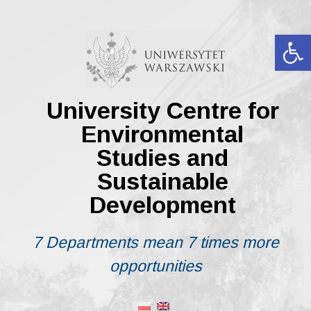
Skip
to
content
Op
University Centre for
Environmental
Studies and
Sustainable
Development
7 Departments mean 7 times more
opportunities