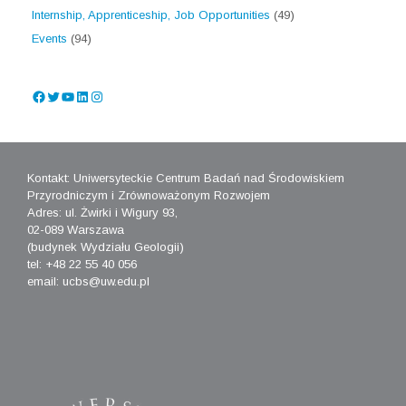
Internship, Apprenticeship, Job Opportunities
(49)
Events
(94)
Facebook
Twitter
YouTube
LinkedIn
Instagram
Kontakt: Uniwersyteckie Centrum Badań nad Środowiskiem
Przyrodniczym i Zrównoważonym Rozwojem
Adres: ul. Żwirki i Wigury 93,
02-089 Warszawa
(budynek Wydziału Geologii)
tel: +48 22 55 40 056
email: ucbs@uw.edu.pl