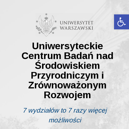
Skip
to
content
Ot
Uniwersyteckie
Centrum Badań nad
Środowiskiem
Przyrodniczym i
Zrównoważonym
Rozwojem
7 wydziałów to 7 razy więcej
możliwości