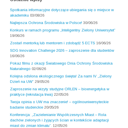
Spotkania informacyjne dotyczące ubiegania się o miejsce w
akademiku
03/08/26
Najlepsza Ochrona Środowiska w Polsce!
30/06/26
Konkurs w ramach programu „Inteligentny Zielony Uniwersytet”
19/06/26
Zostań mentorką lub mentorem i zdobądź 5 ECTS
16/06/26
SDG Innovation Challenge 2026 – zaproszenie dla studentów
16/06/26
Pokaz filmu z okazji Światowego Dnia Ochrony Środowiska
Naturalnego
02/06/26
Kolejna odsłona ekologicznego święta! Za nami IV „Zielony
Dzień na UW”
29/05/26
Zaproszenie na wizyty studyjne ORLEN – bioenergetyka w
praktyce (rekrutacja trwa)
22/05/26
Twoja opinia o UW ma znaczenie! – ogólnouniwersyteckie
badanie studenckie
20/05/26
Konferencja: „Zazielenianie Współczesnych Miast – Rola
dachów zielonych i żyjących ścian w kontekście adaptacji
miast do zmian klimatu”.
12/05/26