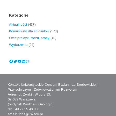
Kategorie
Aktualności
(417)
Komunikaty dla studentów
(173)
Ofert praktyk, stażu, pracy
(49)
Wydarzenia
(94)
Facebook
Twitter
YouTube
LinkedIn
Instagram
Kontakt: Uniwersyteckie Centrum Badań nad Środowiskiem
Przyrodniczym i Zrównoważonym Rozwojem
Adres: ul. Żwirki i Wigury 93,
02-089 Warszawa
(budynek Wydziału Geologii)
tel: +48 22 55 40 056
email: ucbs@uw.edu.pl