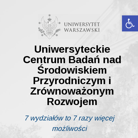
Skip
to
content
Ot
Uniwersyteckie
Centrum Badań nad
Środowiskiem
Przyrodniczym i
Zrównoważonym
Rozwojem
7 wydziałów to 7 razy więcej
możliwości